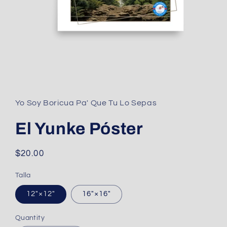
Open
media
1
in
Yo Soy Boricua Pa' Que Tu Lo Sepas
modal
El Yunke Póster
Regular
$20.00
price
Talla
12″×12″
16″×16″
Quantity