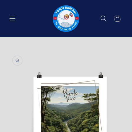
Skip to
content
Cart
Skip to
product
information