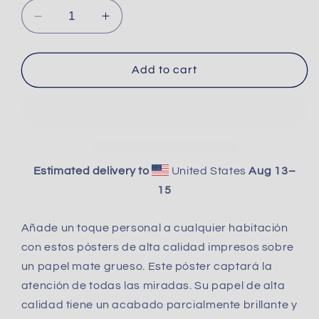
Decrease
Increase
quantity
quantity
for
for
El
El
Add to cart
Yunke
Yunke
Póster
Póster
Estimated delivery to
United States
Aug 13⁠–
15
Añade un toque personal a cualquier habitación
con estos pósters de alta calidad impresos sobre
un papel mate grueso. Este póster captará la
atención de todas las miradas. Su papel de alta
calidad tiene un acabado parcialmente brillante y