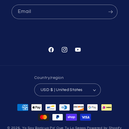
Email
Facebook
Instagram
YouTube
Country/region
USD $ | United States
Payment
methods
© 2026,
Yo Soy Boricua Pa' Que Tu Lo Sepas
Powered by Shopify